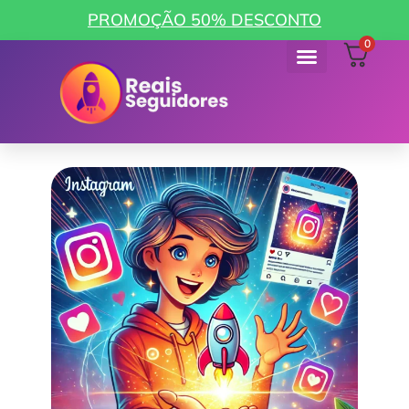
PROMOÇÃO 50% DESCONTO
0
Como funciona
Minha Conta