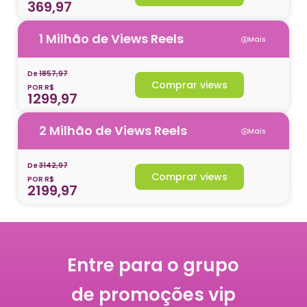
369,97
1 Milhão de Views Reels
Mais
De
1857,97
Comprar views
POR R$
1299,97
2 Milhão de Views Reels
Mais
De
3142,97
Comprar views
POR R$
2199,97
Entre para o grupo
de promoções vip