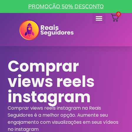
PROMOÇÃO 50% DESCONTO
0
Como funciona
Minha Conta
Comprar
views reels
instagram
Comprar views reels instagram na Reais
Seguidores é a melhor opção. Aumente seu
engajamento com visualizações em seus vídeos
no instagram