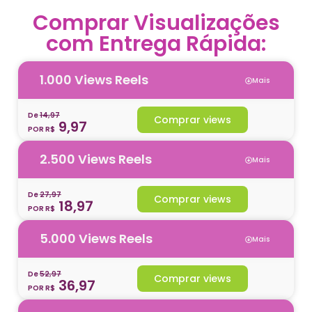
Comprar Visualizações
com Entrega Rápida:
1.000 Views Reels
Mais
De
14,97
Comprar views
9,97
POR R$
2.500 Views Reels
Mais
De
27,97
Comprar views
18,97
POR R$
5.000 Views Reels
Mais
De
52,97
Comprar views
36,97
POR R$