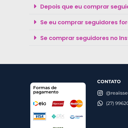
Depois que eu comprar segui
Se eu comprar seguidores fo
Se comprar seguidores no In
CONTATO
Formas de
pagamento
@reaiiss
(27) 9962