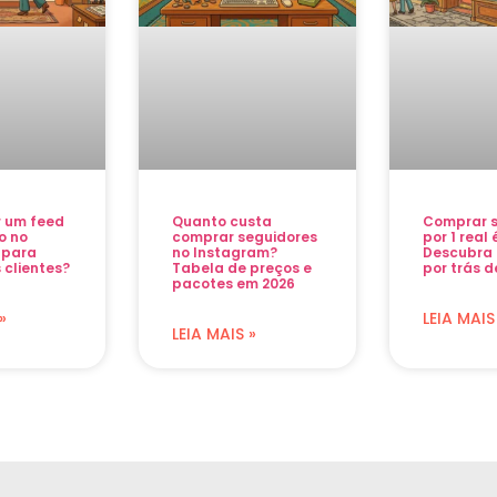
r um feed
Quanto custa
Comprar s
o no
comprar seguidores
por 1 real
 para
no Instagram?
Descubra 
 clientes?
Tabela de preços e
por trás d
pacotes em 2026
»
LEIA MAIS
LEIA MAIS »