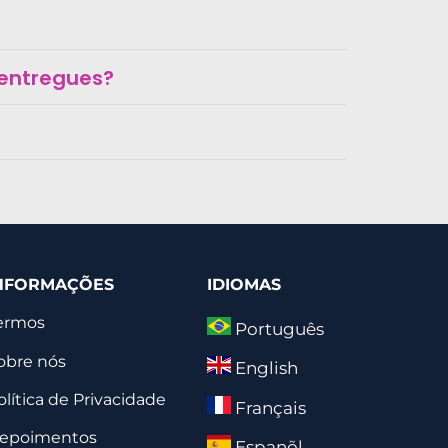
 entregues?
NFORMAÇÕES
IDIOMAS
ermos
Português
obre nós
English
olítica de Privacidade
Français
epoimentos
Espanõl