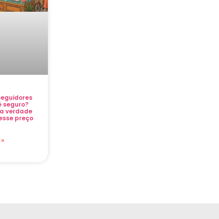
eguidores
 é seguro?
a verdade
esse preço
 »