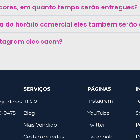
dores, em quanto tempo serão entregues?
ra do horário comercial eles também serão
stagram eles saem?
SERVIÇOS
PÁGINAS
I
Início
Instagram
T
eguidores
Blog
YouTube
S
0-0475
Mais Vendido
Twitter
P
Gestão de redes
Facebook
D