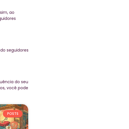
sim, ao
guidores
ndo seguidores
luência do seu
tos, você pode
POSTS