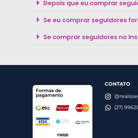
Depois que eu comprar segui
Se eu comprar seguidores fo
Se comprar seguidores no In
CONTATO
Formas de
pagamento
@reaiiss
(27) 9962