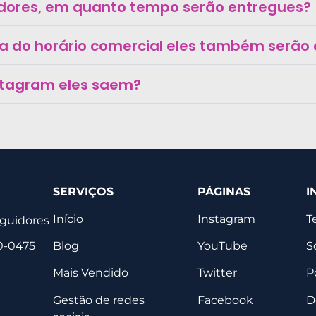
dores, em quanto tempo serão entregues?
ra do horário comercial eles também serão
stagram eles saem?
SERVIÇOS
PÁGINAS
I
Início
Instagram
T
eguidores
Blog
YouTube
S
0-0475
Mais Vendido
Twitter
P
Gestão de redes
Facebook
D