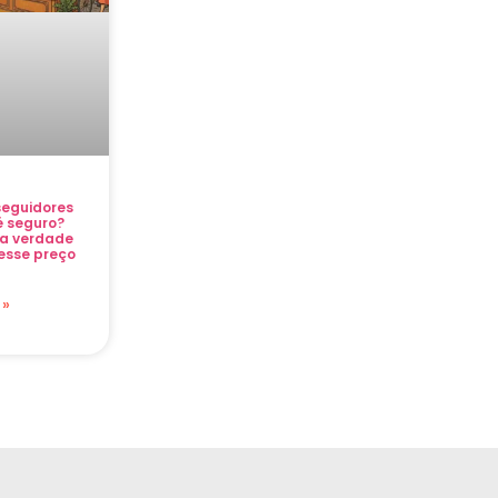
eguidores
 é seguro?
a verdade
esse preço
 »