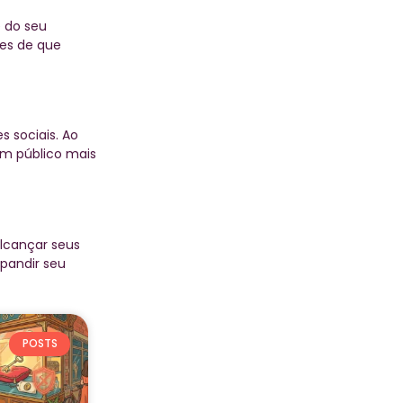
 do seu
ces de que
s sociais. Ao
 um público mais
alcançar seus
xpandir seu
POSTS