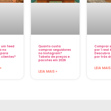
r um feed
Quanto custa
Comprar s
o no
comprar seguidores
por 1 real
 para
no Instagram?
Descubra 
 clientes?
Tabela de preços e
por trás d
pacotes em 2026
»
LEIA MAIS
LEIA MAIS »