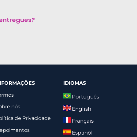
 entregues?
NFORMAÇÕES
IDIOMAS
ermos
Português
obre nós
English
olítica de Privacidade
Français
epoimentos
Espanõl