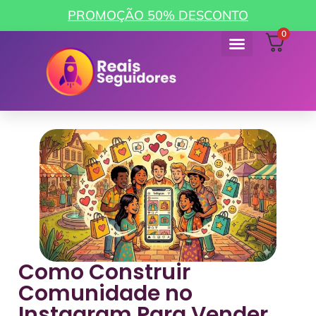
PROMOÇÃO 50% DESCONTO
0
Como funciona
Minha Conta
Como Construir
Comunidade no
Instagram Para Vender