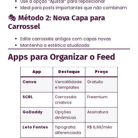
Use a opção “Ajustar” para reposicionar
Ideal para posts importantes que não combinam
🎭
Método 2: Nova Capa para
Carrossel
Edite carrosséis antigos com capas novas
Mantenha a estética atualizada
Apps para Organizar o Feed
App
Destaque
Preço
Canva
Versatilidade
Gratuito
e templates
SCRL
Carrosséis
Freemium
criativos
GoDaddy
Opções
Assinatura
dinâmicas
Leto Fontes
Tipografia
R$ 6,99/mês
diferenciada