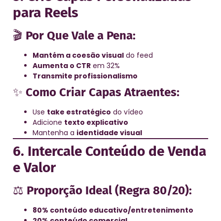
para Reels
🎬
Por Que Vale a Pena:
Mantém a coesão visual
do feed
Aumenta o CTR
em 32%
Transmite profissionalismo
✨
Como Criar Capas Atraentes:
Use
take estratégico
do vídeo
Adicione
texto explicativo
Mantenha a
identidade visual
6. Intercale Conteúdo de Venda
e Valor
⚖️
Proporção Ideal (Regra 80/20):
80% conteúdo educativo/entretenimento
20% conteúdo comercial