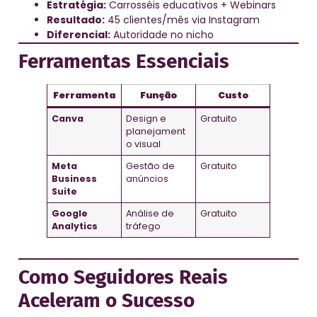
Estratégia:
Carrosséis educativos + Webinars
Resultado:
45 clientes/mês via Instagram
Diferencial:
Autoridade no nicho
Ferramentas Essenciais
Ferramenta
Função
Custo
Canva
Design e
Gratuito
planejament
o visual
Meta
Gestão de
Gratuito
Business
anúncios
Suite
Google
Análise de
Gratuito
Analytics
tráfego
Como Seguidores Reais
Aceleram o Sucesso