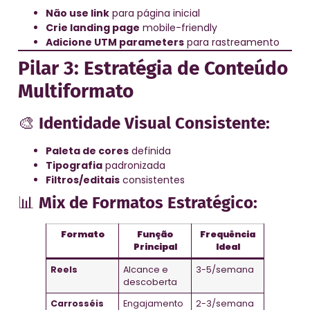
Não use link
para página inicial
Crie landing page
mobile-friendly
Adicione UTM parameters
para rastreamento
Pilar 3: Estratégia de Conteúdo
Multiformato
🎨
Identidade Visual Consistente:
Paleta de cores
definida
Tipografia
padronizada
Filtros/editais
consistentes
📊
Mix de Formatos Estratégico:
Formato
Função
Frequência
Principal
Ideal
Reels
Alcance e
3-5/semana
descoberta
Carrosséis
Engajamento
2-3/semana