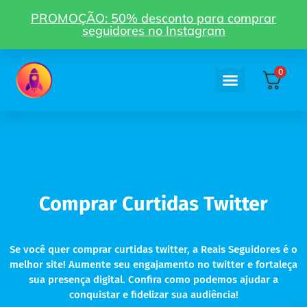
PROMOÇÃO: 50% desconto para comprar
seguidores no Instagram
0
Como funciona
Minha Conta
Curtidas Twitter
Comprar Curtidas Twitter
Se você quer comprar curtidas twitter, a Reais Seguidores é o
melhor site! Aumente seu engajamento no twitter e fortaleça
sua presença digital. Confira como podemos ajudar a
conquistar e fidelizar sua audiência!