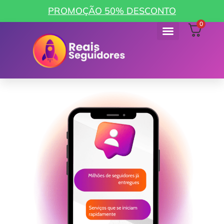
PROMOÇÃO 50% DESCONTO
0
Como funciona
Minha Conta