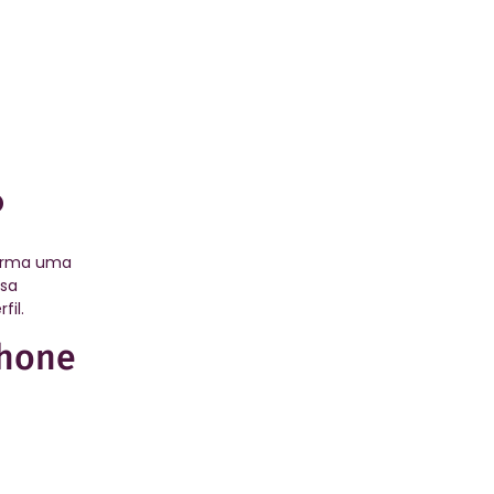
o
forma uma
ssa
fil.
Phone