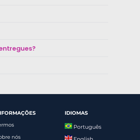
 entregues?
NFORMAÇÕES
IDIOMAS
ermos
Português
obre nós
English