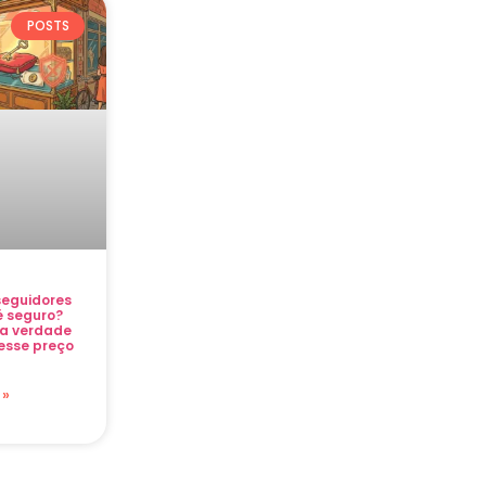
POSTS
eguidores
 é seguro?
a verdade
esse preço
 »