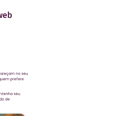
 web
pareçam no seu
 quem prefere
antenha seu
údo de