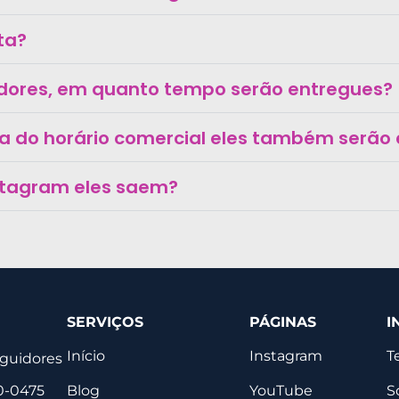
lta?
dores, em quanto tempo serão entregues?
ra do horário comercial eles também serão
stagram eles saem?
SERVIÇOS
PÁGINAS
I
Início
Instagram
T
eguidores
Blog
YouTube
S
0-0475