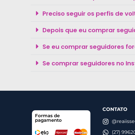
Preciso seguir os perfis de vo
Depois que eu comprar segui
Se eu comprar seguidores fo
Se comprar seguidores no In
CONTATO
Formas de
pagamento
@reaiiss
(27) 9962