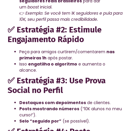
seguidores reais brasileiros
para dar
um
boost
inicial.
👉
Exemplo: Se você tem 1K seguidores e pula para
10K, seu perfil passa mais credibilidade.
✅ Estratégia #2: Estimule
Engajamento Rápido
Peça para amigos curtirem/comentarem
nas
primeiras 1h
após postar.
Isso
engatilha o algoritmo
e aumenta o
alcance.
✅ Estratégia #3: Use Prova
Social no Perfil
Destaques com depoimentos
de clientes.
Posts mostrando números
(“10K alunos no meu
curso!”).
Selo “seguido por”
(se possível).