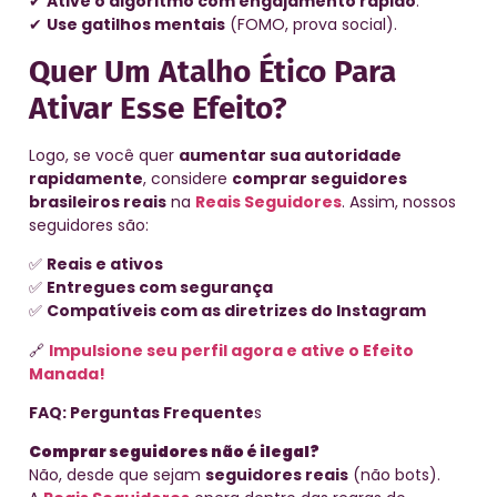
✔
Ative o algoritmo com engajamento rápido
.
✔
Use gatilhos mentais
(FOMO, prova social).
Quer Um Atalho Ético Para
Ativar Esse Efeito?
Logo, se você quer
aumentar sua autoridade
rapidamente
, considere
comprar seguidores
brasileiros reais
na
Reais Seguidores
. Assim, nossos
seguidores são:
✅
Reais e ativos
✅
Entregues com segurança
✅
Compatíveis com as diretrizes do Instagram
🔗
Impulsione seu perfil agora e ative o Efeito
Manada!
FAQ: Perguntas Frequente
s
Comprar seguidores não é ilegal?
Não, desde que sejam
seguidores reais
(não bots).