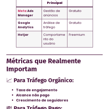
Principal
Meta
Ads
Gestão de
Gratuito
Manager
anúncios
Google
Análise de
Gratuito
Analytics
tráfego
Hotjar
Comportame
Freemium
nto do
usuário
Métricas que Realmente
Importam
📈
Para Tráfego Orgânico:
Taxa de engajamento
Alcance não pago
Crescimento de seguidores
💸
Para Tráfego Pago: