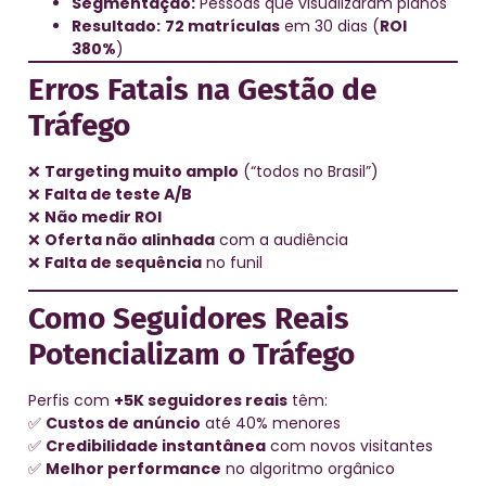
Segmentação:
Pessoas que visualizaram planos
Resultado:
72 matrículas
em 30 dias (
ROI
380%
)
Erros Fatais na Gestão de
Tráfego
❌
Targeting muito amplo
(“todos no Brasil”)
❌
Falta de teste A/B
❌
Não medir ROI
❌
Oferta não alinhada
com a audiência
❌
Falta de sequência
no funil
Como Seguidores Reais
Potencializam o Tráfego
Perfis com
+5K seguidores reais
têm:
✅
Custos de anúncio
até 40% menores
✅
Credibilidade instantânea
com novos visitantes
✅
Melhor performance
no algoritmo orgânico