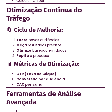
Calcule ROI real
Otimização Contínua do
Tráfego
🔄
Ciclo de Melhoria:
Teste
novas audiências
Meça
resultados precisos
Otimize
baseado em dados
Repita
o processo
📊
Métricas de Otimização:
CTR (Taxa de Clique)
Conversão por audiência
CAC por canal
Ferramentas de Análise
Avançada