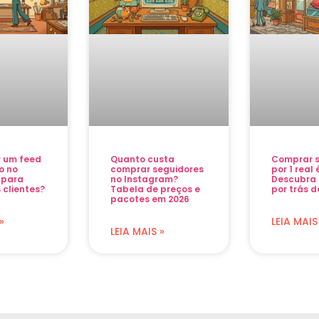
r um feed
Quanto custa
Comprar s
o no
comprar seguidores
por 1 real
 para
no Instagram?
Descubra 
 clientes?
Tabela de preços e
por trás d
pacotes em 2026
»
LEIA MAIS
LEIA MAIS »