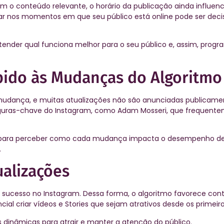
m o conteúdo relevante, o horário da publicação ainda influen
car nos momentos em que seu público está online pode ser deci
ntender qual funciona melhor para o seu público e, assim, prog
pido às Mudanças do Algoritmo
udança, e muitas atualizações não são anunciadas publicamen
figuras-chave do Instagram, como Adam Mosseri, que frequent
s para perceber como cada mudança impacta o desempenho de
.
ualizações
e sucesso no Instagram. Dessa forma, o algoritmo favorece co
ial criar vídeos e Stories que sejam atrativos desde os primeir
s dinâmicas para atrair e manter a atenção do público.