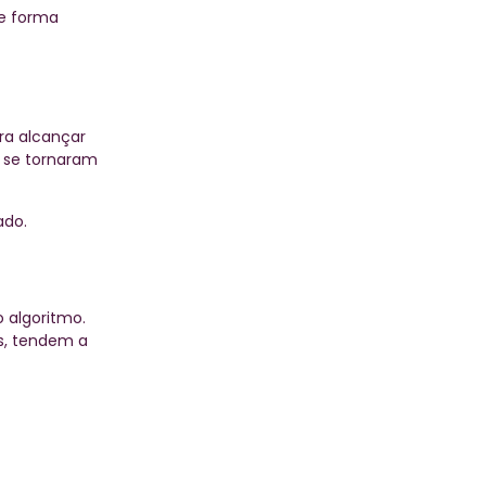
de forma
ra alcançar
s se tornaram
ado.
 algoritmo.
os, tendem a