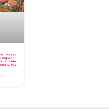
eguidores
 é seguro?
a verdade
esse preço
 »