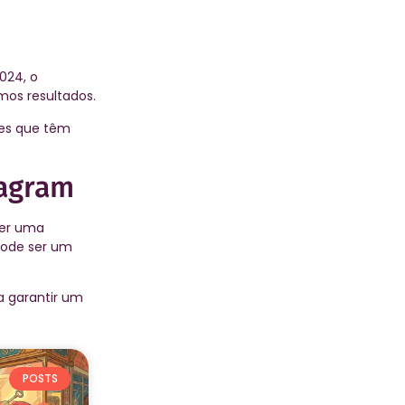
024, o
mos resultados.
les que têm
tagram
er uma
ode ser um
ra garantir um
POSTS