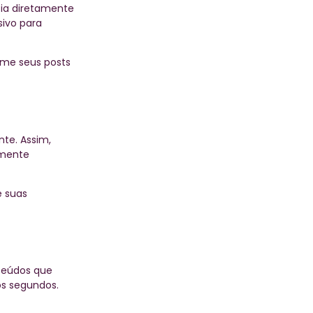
cia diretamente
sivo para
rame seus posts
te. Assim,
emente
 suas
nteúdos que
os segundos.