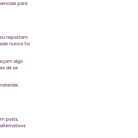
senciais para
m ou repostam
dade nunca foi
reçam algo
es de se
ateriais
em posts,
alternativos