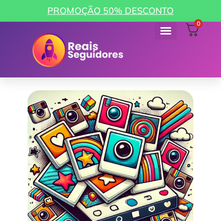
PROMOÇÃO 50% DESCONTO
0
Como funciona
Minha Conta