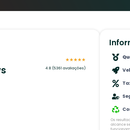
Info
Qu
★
★
★
★
★
ws
4.8 (5361 avaliações)
Ve
Ta
Se
Co
Os result
alcance s
funcioname