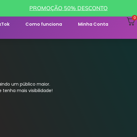
PROMOÇÃO 50% DESCONTO
0
kTok
Como funciona
Minha Conta
indo um público maior.
 tenha mais visibilidade!