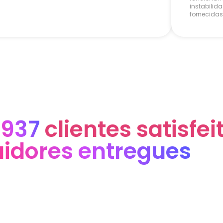
instabilid
fornecidas 
.937
clientes satisfei
idores entregues