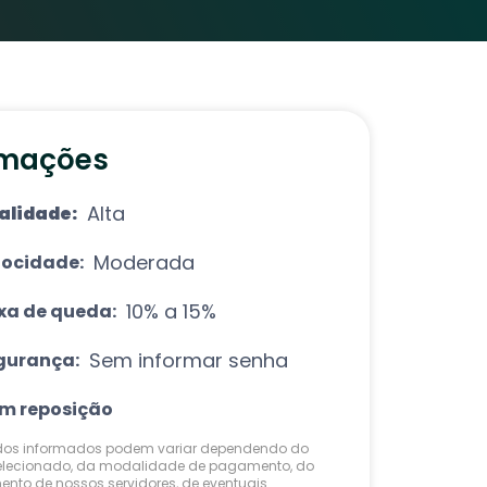
rmações
Alta
alidade:
Moderada
locidade:
10% a 15%
xa de queda:
Sem informar senha
gurança:
m reposição
ados informados podem variar dependendo do
elecionado, da modalidade de pagamento, do
nto de nossos servidores, de eventuais