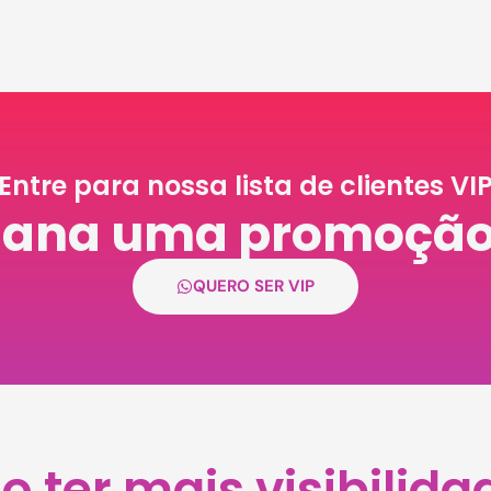
Entre para nossa lista de clientes VI
ana uma promoção d
QUERO SER VIP
 ter mais visibilida