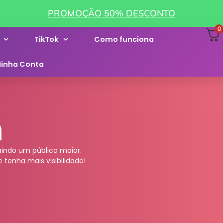
PROMOÇÃO 50% DESCONTO
0
TikTok
Como funciona
inha Conta
m
indo um público maior.
 tenha mais visibilidade!