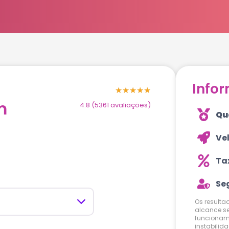
Info
s
★
★
★
★
★
m
4.8 (5361 avaliações)
Qu
Ve
Ta
Se
Os result
alcance s
funcioname
instabilid