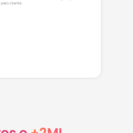
pelo cliente.
tos e
+2MI