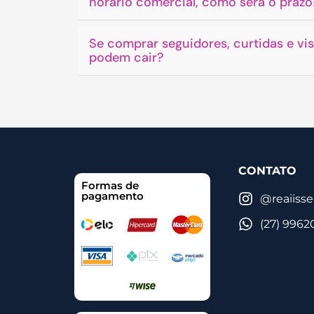
horário comercial, como será o prazo
Se comprar seguidores, curtidas e vis
podem cair?
CONTATO
Formas de
pagamento
@reaiiss
(27) 9962