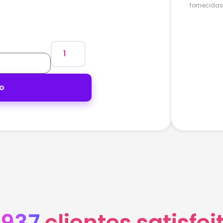
fornecidas 
ho
.937
clientes satisfei