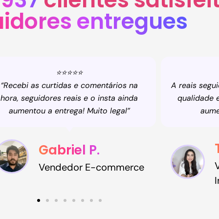
idores entregues
⭐⭐⭐⭐⭐
 reais seguidores tem serviços de muita
"Hoje sou
qualidade e foi muito importante para
aumentar minhas vendas
Thaynara S.
Vendedora de
Infoprodutos