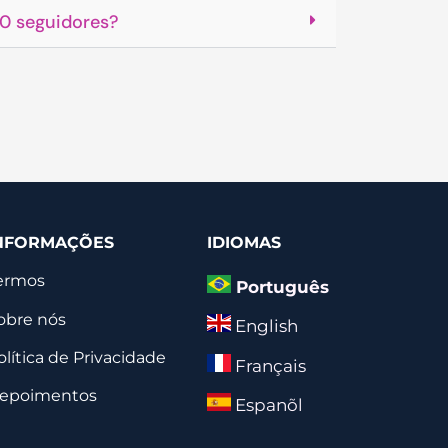
0 seguidores?
NFORMAÇÕES
IDIOMAS
ermos
Português
obre nós
English
olítica de Privacidade
Français
epoimentos
Espanõl