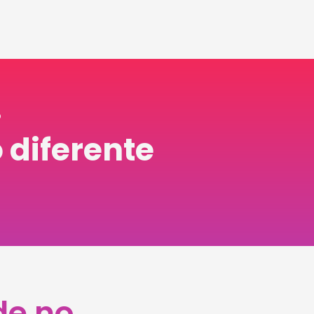
P
iferente​
de no