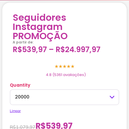
Seguidores
Instagram
PROMOÇÃO
A partir de:
R$
539,97
–
R$
24.997,97
★
★
★
★
★
4.8 (5361 avaliações)
Quantity
Limpar
R$
539,97
R$
1.079,97