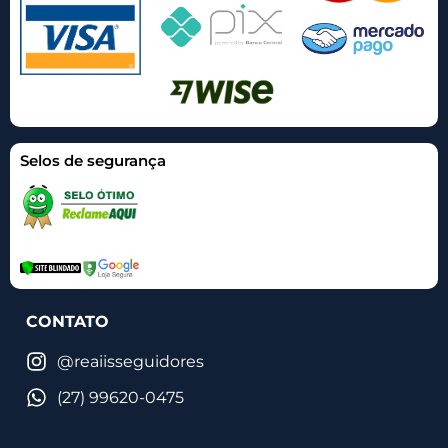
Selos de segurança
CONTATO
@reaiisseguidores
(27) 99620-0475