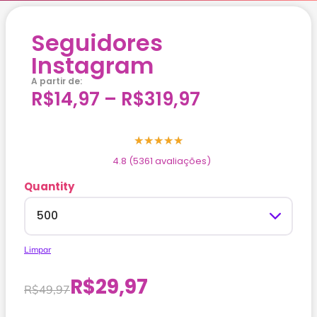
Seguidores
Instagram
A partir de:
R$
14,97
–
R$
319,97
★
★
★
★
★
4.8 (5361 avaliações)
Quantity
Limpar
R$
29,97
R$
49,97