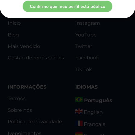
Confirmo que meu perfil está público
SERVIÇOS
PÁGINAS
Início
Instagram
Blog
YouTube
Mais Vendido
Twitter
Gestão de redes sociais
Facebook
Tik Tok
INFORMAÇÕES
IDIOMAS
Termos
Português
Sobre nós
English
Política de Privacidade
Français
Depoimentos