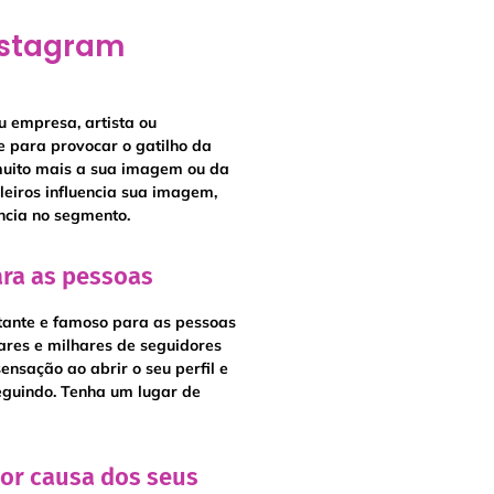
nstagram
u empresa, artista ou
te para provocar o gatilho da
muito mais a sua imagem ou da
eiros influencia sua imagem,
cia no segmento.
ara as pessoas
rtante e famoso para as pessoas
ares e milhares de seguidores
sensação ao abrir o seu perfil e
eguindo. Tenha um lugar de
or causa dos seus