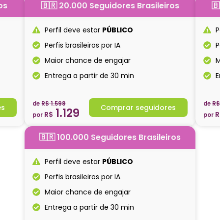
os
🇧🇷 20.000 Seguidores Brasileiros
🇧
Perfil deve estar
PÚBLICO
P
Perfis brasileiros por IA
P
Maior chance de engajar
M
Entrega a partir de 30 min
E
de
R$ 1.598
de
R$
es
Comprar seguidores
1.129
R$
R
por
por
🇧🇷 100.000 Seguidores Brasileiros
Perfil deve estar
PÚBLICO
Perfis brasileiros por IA
Maior chance de engajar
Entrega a partir de 30 min