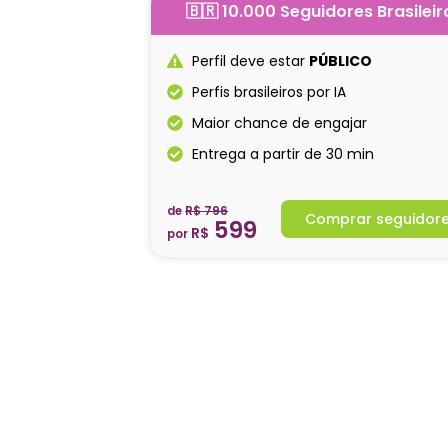
🇧🇷 10.000 Seguidores Brasileir
Perfil deve estar
PÚBLICO
Perfis brasileiros por IA
Maior chance de engajar
Entrega a partir de 30 min
de
R$ 796
Comprar seguidor
599
R$
por