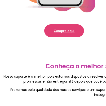
Compre aqui
Conheça o melhor s
Nosso suporte é o melhor, pois estamos dispostos a resolv
promessas e não entregam! E depois que você pa
Prezamos pela qualidade dos nossos serviços e um supor
Instag