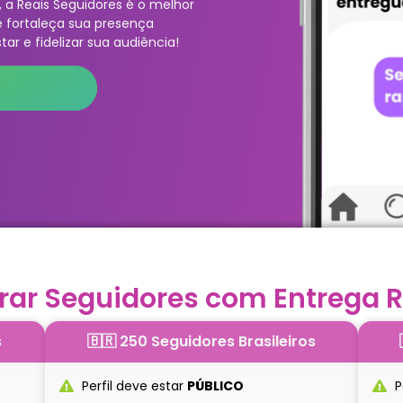
 a Reais Seguidores é o melhor
 fortaleça sua presença
ar e fidelizar sua audiência!
ar Seguidores com Entrega R
s
🇧🇷 250 Seguidores Brasileiros
Perfil deve estar
PÚBLICO
P