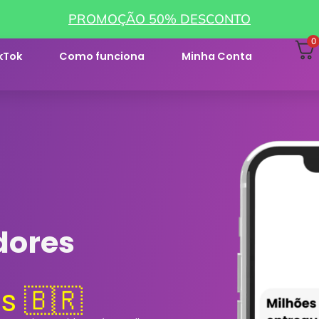
PROMOÇÃO 50% DESCONTO
0
kTok
Como funciona
Minha Conta
dores
is 🇧🇷