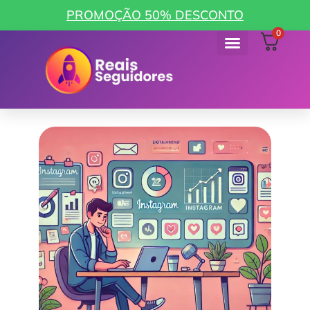
PROMOÇÃO 50% DESCONTO
0
Como funciona
Minha Conta