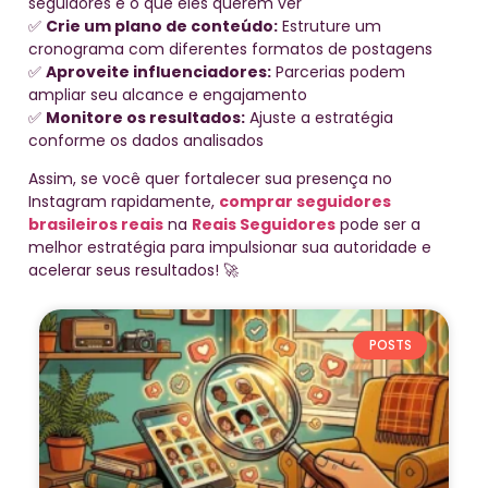
seguidores e o que eles querem ver
✅
Crie um plano de conteúdo:
Estruture um
cronograma com diferentes formatos de postagens
✅
Aproveite influenciadores:
Parcerias podem
ampliar seu alcance e engajamento
✅
Monitore os resultados:
Ajuste a estratégia
conforme os dados analisados
Assim, se você quer fortalecer sua presença no
Instagram rapidamente,
comprar seguidores
brasileiros reais
na
Reais Seguidores
pode ser a
melhor estratégia para impulsionar sua autoridade e
acelerar seus resultados! 🚀
POSTS