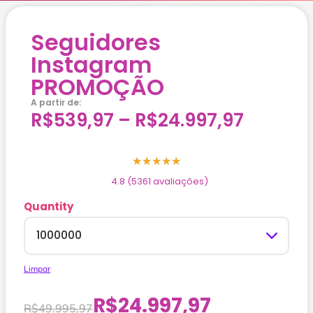
Seguidores
Instagram
PROMOÇÃO
A partir de:
R$
539,97
–
R$
24.997,97
★
★
★
★
★
4.8 (5361 avaliações)
Quantity
Limpar
R$
24.997,97
R$
49.995,97