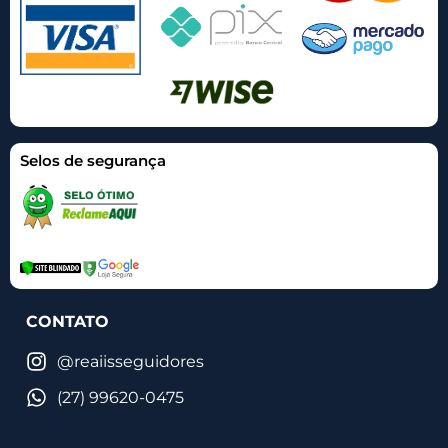
Selos de segurança
CONTATO
@reaiisseguidores
(27) 99620-0475