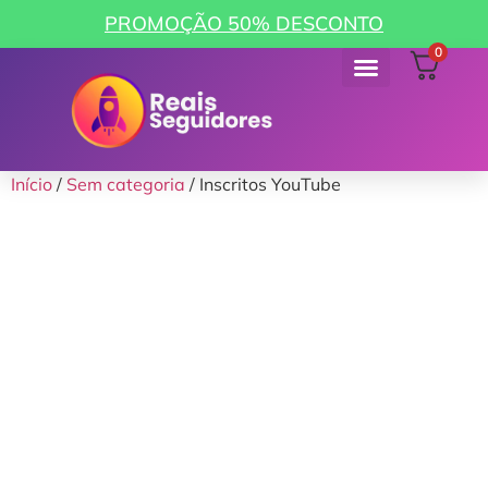
PROMOÇÃO 50% DESCONTO
0
Como funciona
Minha Conta
Início
/
Sem categoria
/ Inscritos YouTube