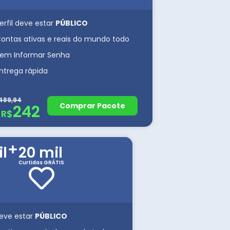
erfil deve estar
PÚBLICO
ontas ativas e reais do mundo todo
em Informar Senha
ntrega rápida
489,94
Comprar Pacote
242
R$
r
il
20 mil
Curtidas GRÁTIS
deve estar
PÚBLICO