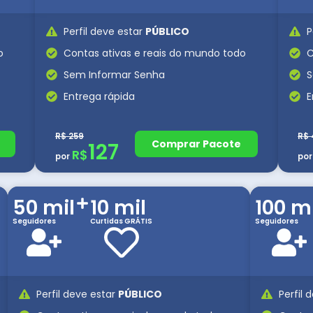
Perfil deve estar
PÚBLICO
P
o
Contas ativas e reais do mundo todo
C
Sem Informar Senha
S
Entrega rápida
E
R$ 259
R$ 
Comprar Pacote
127
R$
por
po
50 mil
10 mil
100 m
Seguidores
Curtidas GRÁTIS
Seguidores
Perfil deve estar
PÚBLICO
Perfil 