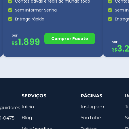
Contas ativas e reais do mundo todo
Contas
Sem Informar Senha
Sem In
Entrega rápida
Entreg
por
Comprar Pacote
1.899
R$
por
3.
R$
SERVIÇOS
PÁGINAS
I
Início
Instagram
T
eguidores
Blog
YouTube
S
0-0475
Mais Vendido
Twitter
P