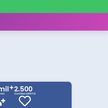
mil
2.500
res
Curtidas GRÁTIS