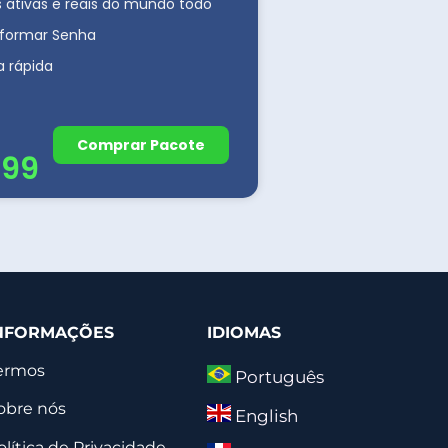
 ativas e reais do mundo todo
formar Senha
a rápida
Comprar Pacote
299
NFORMAÇÕES
IDIOMAS
ermos
Português
obre nós
English
olítica de Privacidade