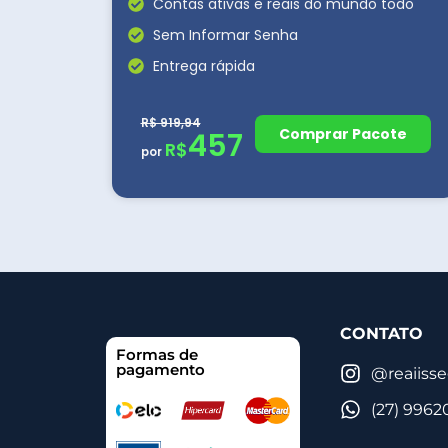
Contas ativas e reais do mundo todo
Sem Informar Senha
Entrega rápida
R$ 919,94
Comprar Pacote
457
R$
por
CONTATO
Formas de
pagamento
@reaiiss
(27) 9962