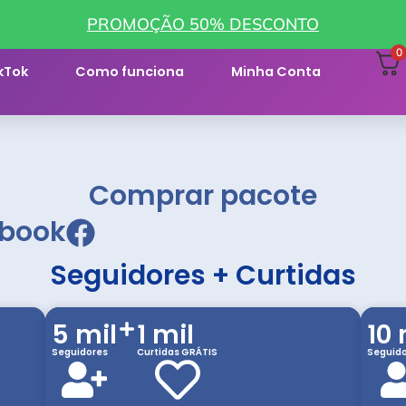
PROMOÇÃO 50% DESCONTO
0
kTok
Como funciona
Minha Conta
Comprar pacote
book
Seguidores + Curtidas
5 mil
1 mil
10 
Seguidores
Curtidas GRÁTIS
Seguido